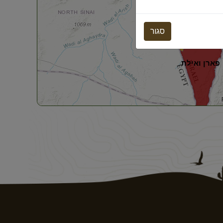
סגור
פארן ואילת