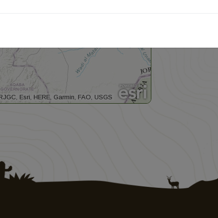
RJGC, Esri, HERE, Garmin, FAO, USGS