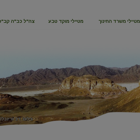
מטיילי משרד החינוך
מטיילי מוקד טבע
צה"ל כב"ה קב"ט
צילום: דב גרינבלט